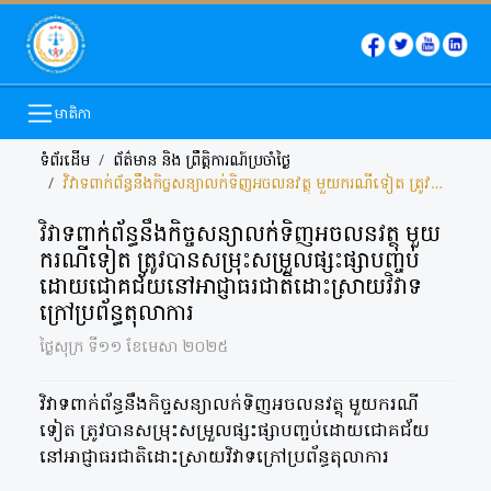
មាតិកា
ទំព័រដើម
ព័ត៌មាន និង​ ព្រឹត្តិការណ៍ប្រចាំថ្ងៃ
វិវាទពាក់ព័ន្ធនឹងកិច្ចសន្យាលក់ទិញអចលនវត្ថុ មួយករណីទៀត ត្រូវបានសម្រុះសម្រួលផ្សះផ្សាបញ្ចប់ដោយជោគជ័យនៅអាជ្ញាធរជាតិដោះស្រាយវិវាទក្រៅប្រព័ន្ធតុលាការ
វិវាទពាក់ព័ន្ធនឹងកិច្ចសន្យាលក់ទិញអចលនវត្ថុ មួយ
ករណីទៀត ត្រូវបានសម្រុះសម្រួលផ្សះផ្សាបញ្ចប់
ដោយជោគជ័យនៅអាជ្ញាធរជាតិដោះស្រាយវិវាទ
ក្រៅប្រព័ន្ធតុលាការ
ថ្ងៃសុក្រ ទី១១ ខែមេសា ២០២៥
វិវាទពាក់ព័ន្ធនឹងកិច្ចសន្យាលក់ទិញអចលនវត្ថុ មួយករណី
ទៀត ត្រូវបានសម្រុះសម្រួលផ្សះផ្សាបញ្ចប់ដោយជោគជ័យ
នៅអាជ្ញាធរជាតិដោះស្រាយវិវាទក្រៅប្រព័ន្ធតុលាការ