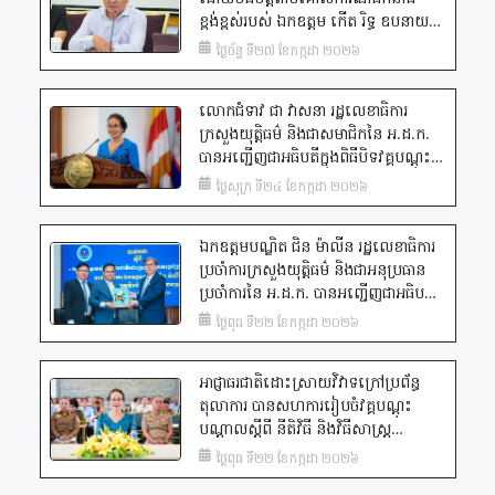
វិវាទក្រៅប្រព័ន្ធតុលាការ ដល់អាជ្ញាធរមូល
ខ្ពង់ខ្ពស់​របស់ ឯកឧត្តម កើត រិទ្ធ ឧបនាយក
ដ្ឋានភូមិ-ឃុំ នរគបាលប៉ុស្តិរដ្ឋបាល និង
រដ្ឋមន្ត្រី រដ្ឋមន្ត្រីក្រសួងយុត្តិធម៌ និងជាប្រធាន
ការិយាល័យជំនាញក្នុងស្រុកសង្កែ នៃខេត្ត
ថ្ងៃច័ន្ទ ទី២៧ ខែកក្កដា ២០២៦
អ.ដ.ក., ឯកឧត្តម យ៉ម ផារ៉ូត ប្រតិភូរាជ
បាត់ដំបង សរុបប្រមាណ ៨០នាក់។
រដ្ឋាភិបាល និងជាអគ្គលេខាធិការនៃ អ.ដ.ក.
លោកជំទាវ ជា វាសនា រដ្ឋលេខាធិការ
បានអញ្ជើញដឹកនាំកិច្ចប្រជុំពិនិត្យវឌ្ឍនភាព
ក្រសួងយុត្តិធម៌ និងជាសមាជិកនៃ អ.ដ.ក.
នៃចំណាត់ការសំណុំរឿងក្នុងក្របខ័ណ្ឌនៃ
បានអញ្ជើញជាអធិបតីក្នុងពិធីបិទវគ្គបណ្តុះ
អ.ដ.ក. ក្នុងត្រីមាសទី១ ឆ្នាំ២០២៦ និង
បណ្តាល ស្តីពី នីតិវិធី និងវិធីសាស្រ្ត
កំណត់ទិសដៅការងារបន្ត​ ដោយក្នុងនោះ​
ថ្ងៃសុក្រ ទី២៤ ខែកក្កដា ២០២៦
សម្រុះសម្រួលផ្សះផ្សាវិវាទក្រៅប្រព័ន្ធ
អង្គប្រជុំបានពិនិត្យ​ និងពិភាក្សា​លេីចំណុច
តុលាការ និងប្រគល់នូវវិញ្ញាបនប័ត្របញ្ជាក់
សំខាន់ៗ​ មួយចំនួន​ :
ឯកឧត្តមបណ្ឌិត ជិន ម៉ាលីន រដ្ឋលេខាធិការ
ការសិក្សា ជូនដល់សិក្ខាកាមជាមន្ត្រីនៃ
ប្រចាំការក្រសួងយុត្តិធម៌ និងជាអនុប្រធាន
រដ្ឋបាលសាលារាជធានី ខណ្ឌដូនពេញ ខណ្ឌ
ប្រចាំការនៃ អ.ដ.ក. បានអញ្ជើញជាអធិបតី
កំបូល ខណ្ឌជ្រោយចង្វារ ខណ្ឌដង្កោ ក្នុង
ក្នុងការធ្វើបាឋកថា ស្តីពីបេសកកម្មរបស់
រាជធានីភ្នំពេញ
ថ្ងៃពុធ ទី២២ ខែកក្កដា ២០២៦
អាជ្ញាធរជាតិដោះស្រាយវិវាទក្រៅប្រព័ន្ធ
តុលាការ ដល់សិស្សមន្ត្រី-កម្មសិក្សាការីនៅ
អាជ្ញាធរជាតិដោះស្រាយវិវាទក្រៅប្រព័ន្ធ
សាលាភូមិន្ទរដ្ឋបាល
តុលាការ បានសហការរៀបចំវគ្គបណ្តុះ
បណ្តាលស្តីពី នីតិវិធី និងវិធីសាស្រ្ត
សម្រុះសម្រួលផ្សះផ្សាវិវាទក្រៅប្រព័ន្ធ
ថ្ងៃពុធ ទី២២ ខែកក្កដា ២០២៦
តុលាការ ជូនដល់មន្ត្រីរដ្ឋបាលរាជធានីភ្នំពេញ