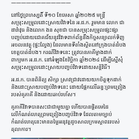
————————————
នៅថ្ងៃព្រហស្បតិ៍ ទី១០ ខែមេសា ឆ្នាំ២០២៥ មន្ត្រី
សម្រុះសម្រួលដោះស្រាយវិវាទនៃ អ.ដ.ក. រួមមាន លោក ជា
ដារ៉ាវុធ និងលោក ងន សុខជា បានសម្រុះសម្រួលផ្សះផ្សា
បញ្ចប់ដោយជោគជ័យនូវវិវាទពាក់ព័ន្ធនឹងកិច្ចសន្យាលក់ទិញ
អចលនវត្ថុ (ផ្ទះល្វែង) ដែលមានទីតាំងស្ថិតនៅក្រុងបាត់ដំបង
ខេត្តបាត់ដំបង។ ករណីវិវាទនេះ ត្រូវបានភាគីម្ខាងដាក់
ពាក្យមក អ.ដ.ក. នៅអំឡុងខែវិច្ឆិកា ឆ្នាំ២០២៤ ដើម្បីស្នើសុំ
សម្រុះសម្រួលដោះស្រាយបញ្ចប់វិវាទដោយសន្តិវិធី។
អ.ដ.ក. បានពិនិត្យ សិក្សា ស្រាវជ្រាវដោយយកចិត្តទុកដាក់
និងដោះស្រាយបញ្ចប់វិវាទនេះ ដោយផ្អែកលើឆន្ទៈព្រមព្រៀង
របស់គូភាគី និងដោយឆាប់រហ័ស។
គូភាគីវិវាទបានសះជាជាមួយគ្នា ហើយបានផ្តិតមេដៃ
លើកំណត់ហេតុព្រមព្រៀងបញ្ចប់វិវាទ ដែលតាមច្បាប់
កំណត់ហេតុនេះមានតម្លៃអនុវត្តដូចសាលក្រមស្ថាពររបស់
តុលាការ។