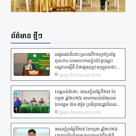
ព័ត៌មាន ថ្មីៗ
អាជ្ញាធរជាតិដោះស្រាយវិវាទក្រៅប្រព័ន្ធ
តុលាការ បានសហការរៀបចំវគ្គបណ្តុះ
បណ្តាលស្តីពី ជំនាញសម្រុះសម្រួលដោះ
ស្រាយវិវាទ វគ្គ២ ជូនដល់និយ័តករសន្តិសុខ
ថ្ងៃសុក្រ ទី៣១ ខែកក្កដា ២០២៦
សង្គម ដែលមានរយៈពេល ៣ ថ្ងៃ។
ខេត្តបាត់ដំបង÷ នារសៀលថ្ងៃទី២៧ ខែ
កក្កដា ឆ្នាំ២០២៦ តាមការចាត់តាំងរបស់
ឯកឧត្តម យ៉ម ផារ៉ូត ប្រតិភូរាជរដ្ឋាភិបាល
និងជាអគ្គលេខាធិការនៃ អ.ដ.ក., ឯកឧត្តម
ថ្ងៃអង្គារ ទី២៨ ខែកក្កដា ២០២៦
សុខ បូរ៉ា អគ្គលេខាធិការរងនៃ អ.ដ.ក. បាន
ដឹកនាំក្រុមការងារចុះផ្សព្វផ្សាយអំពី
នារសៀលថ្ងៃទី២៧ ខែកក្កដា ឆ្នាំ២០២៦
បេសកកម្មរបស់អាជ្ញាធរជាតិដោះស្រាយ
ដោយបដិបត្តិតាមគោលការណ៍ដឹកនាំដ៏