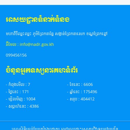
អាសយដ្ឋានទំនាក់ទំនង
មហាវិថីឈ្នះឈ្នះ ភូមិព្រែកតារ័ត្ន សង្កាត់ព្រែកតាសេក ខណ្ឌព្រែកព្នៅ
អ៊ីមែល : info@nadr.gov.kh
099456156
ចំនួនអ្នកទស្សនាគេហទំព័រ
- កំពុងមើល : 7
- ខែ​នេះ : 6606
- ថ្ងៃនេះ : 171
- ឆ្នាំនេះ : 175496
- ម្សិលមិញ : 1004
- សរុប : 404412
- ស​ប្តា​ហ៍​នេះ : 4386
រក្សាសិទ្ធិគ្រប់បែបយ៉ាងដោយ អាជ្ញាធរដោះស្រាយវិវាទក្រៅប្រព័ន្ធ