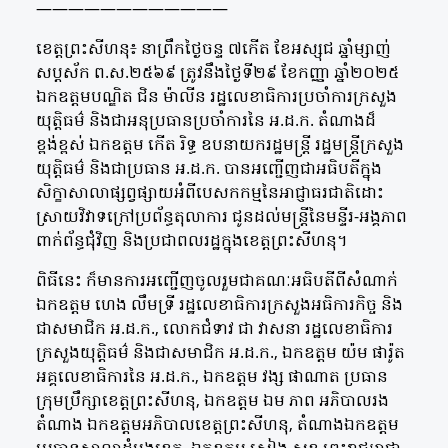
————————————
ខេត្តព្រះសីហនុ៖ នាព្រឹកថ្ងៃចន្ទ ៧កើត ខែអស្សុជ ឆ្នាំម្សាញ់
សប្តស័ក ព.ស.២៥៦៩ ត្រូវនឹងថ្ងៃទី២៩ ខែកញ្ញា ឆ្នាំ២០២៥
ឯកឧត្តមបណ្ឌិត ជិន ម៉ាលីន រដ្ឋលេខាធិការប្រចាំការក្រសួង
យុត្តិធម៌ និងជាអនុប្រធានប្រចាំការនៃ អ.ដ.ក. តំណាងដ៏
ខ្ពង់ខ្ពស់ ឯកឧត្តម កើត រិទ្ធ ឧបនាយករដ្ឋមន្ត្រី រដ្ឋមន្ត្រីក្រសួង
យុត្តិធម៌ និងជាប្រធាន អ.ដ.ក. បានអញ្ជើញជាអធិបតីក្នុង
សិក្ខាសាលាផ្សព្វផ្សាយអំពីបេសកកម្មនៃអាជ្ញាធរជាតិដោះ
ស្រាយវិវាទក្រៅប្រព័ន្ធតុលាការ ជូនដល់មន្ត្រីនៃមន្ទីរ-អង្គភាព
ពាក់ព័ន្ធជុំវិញ និងប្រជាពលរដ្ឋក្នុងខេត្តព្រះសីហនុ។
ពិធីនេះ ក៏មានការអញ្ជើញចូលរួមជាគណៈអធិបតីពីសំណាក់
ឯកឧត្តម ហេង លឹមទ្រី រដ្ឋលេខាធិការក្រសួងអធិការកិច្ច និង
ជាសមាជិក អ.ដ.ក., លោកជំទាវ ជា វាសនា រដ្ឋលេខាធិការ
ក្រសួងយុត្តិធម៌ និងជាសមាជិក អ.ដ.ក., ឯកឧត្តម យ៉ម ផារ៉ូត
អគ្គលេខាធិការនៃ អ.ដ.ក.,​ ឯកឧត្តម វង្ស ផាណាត ប្រធាន
ក្រុមប្រឹក្សាខេត្តព្រះសីហនុ, ឯកឧត្តម ឯម ភាព អភិបាលរង
តំណាង ឯកឧត្តមអភិបាលខេត្តព្រះសីហនុ, តំណាងឯកឧត្តម​