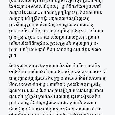
ប្រធានសាលាដំបូងខេត្ត,​ ឯកឧត្តម​ សៀង​ សុខ​ ព្រះរាជអាជ្ញា
នៃអយ្យការអមសាលាដំបូងខេត្ត, ថ្នាក់ដឹកនាំនៃអគ្គលេខាធិ
ការដ្ឋាននៃ អ.ដ.ក., សមាជិកក្រុមប្រឹក្សាខេត្ត និងដោយមាន
ការចូលរួមពីមន្ត្រីនៃមន្ទីរ-អង្គភាពពាក់ព័ន្ធជុំវិញខេត្ត
ព្រះសីហនុ រួមមាន តំណាងស្នងការដ្ឋាននគរបាលខេត្ត,
ប្រធានមន្ទីរពាក់ព័ន្ធ, ប្រធានក្រុមប្រឹក្សាក្រុង-ស្រុក, អភិបាល
ក្រុង-ស្រុក, ប្រធានការិយាល័យប្រជាពលរដ្ឋខេត្ត, ប្រធាន
ការិយាល័យនីតិកម្មនិងសម្រុះសម្រួលវិវាទមូលដ្ឋានក្រុង-
ស្រុក, មេឃុំ ចៅសង្កាត់ និងប្រជាពលរដ្ឋ សរុបចំនួន ១៣០
រូប។
ថ្លែងក្នុងឱកាសនេះ ឯកឧត្តមបណ្ឌិត ជិន ម៉ាលីន បានលើក
ទ្បើងអំពីគោលបំណងសំខាន់ក្នុងការរៀបចំសិក្ខាសាលានេះ គឺ
ដើម្បីធ្វើការផ្សព្វផ្សាយ និងបញ្ជ្រាបការយល់ដឹងអំពីបេសកកម្ម
និងសារៈសំខាន់នៃអាជ្ញាធរជាតិដោះស្រាយវិវាទក្រៅប្រព័ន្ធ
តុលាការ (អ.ដ.ក.) ដែលជាស្ថាប័នថ្មីមួយរបស់រាជរដ្ឋាភិបាល
ជូនដល់មន្ត្រីថ្នាក់ក្រោមជាតិ ដែលជាតួអង្គនៅកៀកជិតនឹង
ប្រជាពលរដ្ឋ និងជាអ្នកផ្តល់សេវាដោះស្រាយវិវាទដោយ
ផ្ទាល់ជូនប្រជាពលរដ្ឋនៅមូលដ្ឋាន។ ឯកឧត្តមបណ្ឌិត ក៏បាន