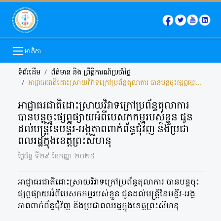
មាតិកា
ទំព័រដើម
ព័ត៌មាន និង​ ព្រឹត្តិការណ៍ប្រចាំថ្ងៃ
អាជ្ញាធរជាតិដោះស្រាយវិវាទក្រៅប្រព័ន្ធតុលាការ បានបន្តចុះផ្សព្វផ្សាយអំពីបេសកកម្មរបស់ខ្លួន ជូនដល់មន្ត្រីនៃមន្ទីរ-អង្គភាពពាក់ព័ន្ធជុំវិញ និងប្រជាពលរដ្ឋក្នុងខេត្តព្រះសីហនុ
អាជ្ញាធរជាតិដោះស្រាយវិវាទក្រៅប្រព័ន្ធតុលាការ
បានបន្តចុះផ្សព្វផ្សាយអំពីបេសកកម្មរបស់ខ្លួន ជូន
ដល់មន្ត្រីនៃមន្ទីរ-អង្គភាពពាក់ព័ន្ធជុំវិញ និងប្រជា
ពលរដ្ឋក្នុងខេត្តព្រះសីហនុ
ថ្ងៃច័ន្ទ ទី២៩ ខែកញ្ញា ២០២៥
អាជ្ញាធរជាតិដោះស្រាយវិវាទក្រៅប្រព័ន្ធតុលាការ បានបន្តចុះ
ផ្សព្វផ្សាយអំពីបេសកកម្មរបស់ខ្លួន ជូនដល់មន្ត្រីនៃមន្ទីរ-អង្គ
ភាពពាក់ព័ន្ធជុំវិញ និងប្រជាពលរដ្ឋក្នុងខេត្តព្រះសីហនុ