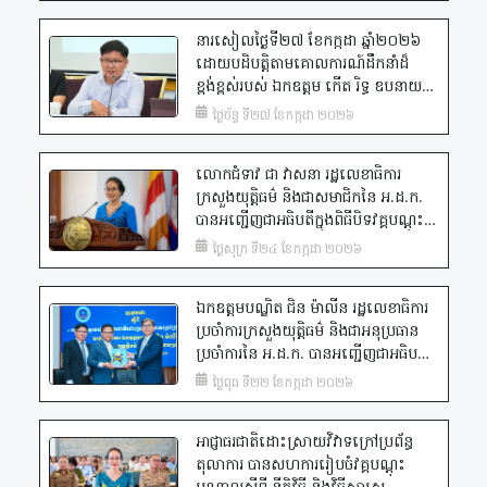
ដឹកនាំក្រុមការងារចុះផ្សព្វផ្សាយអំពី
នារសៀលថ្ងៃទី២៧ ខែកក្កដា ឆ្នាំ២០២៦
បេសកកម្មរបស់អាជ្ញាធរជាតិដោះស្រាយ
ដោយបដិបត្តិតាមគោលការណ៍ដឹកនាំដ៏
វិវាទក្រៅប្រព័ន្ធតុលាការ ដល់អាជ្ញាធរមូល
ខ្ពង់ខ្ពស់​របស់ ឯកឧត្តម កើត រិទ្ធ ឧបនាយក
ដ្ឋានភូមិ-ឃុំ នរគបាលប៉ុស្តិរដ្ឋបាល និង
រដ្ឋមន្ត្រី រដ្ឋមន្ត្រីក្រសួងយុត្តិធម៌ និងជាប្រធាន
ការិយាល័យជំនាញក្នុងស្រុកសង្កែ នៃខេត្ត
ថ្ងៃច័ន្ទ ទី២៧ ខែកក្កដា ២០២៦
អ.ដ.ក., ឯកឧត្តម យ៉ម ផារ៉ូត ប្រតិភូរាជ
បាត់ដំបង សរុបប្រមាណ ៨០នាក់។
រដ្ឋាភិបាល និងជាអគ្គលេខាធិការនៃ អ.ដ.ក.
លោកជំទាវ ជា វាសនា រដ្ឋលេខាធិការ
បានអញ្ជើញដឹកនាំកិច្ចប្រជុំពិនិត្យវឌ្ឍនភាព
ក្រសួងយុត្តិធម៌ និងជាសមាជិកនៃ អ.ដ.ក.
នៃចំណាត់ការសំណុំរឿងក្នុងក្របខ័ណ្ឌនៃ
បានអញ្ជើញជាអធិបតីក្នុងពិធីបិទវគ្គបណ្តុះ
អ.ដ.ក. ក្នុងត្រីមាសទី១ ឆ្នាំ២០២៦ និង
បណ្តាល ស្តីពី នីតិវិធី និងវិធីសាស្រ្ត
កំណត់ទិសដៅការងារបន្ត​ ដោយក្នុងនោះ​
ថ្ងៃសុក្រ ទី២៤ ខែកក្កដា ២០២៦
សម្រុះសម្រួលផ្សះផ្សាវិវាទក្រៅប្រព័ន្ធ
អង្គប្រជុំបានពិនិត្យ​ និងពិភាក្សា​លេីចំណុច
តុលាការ និងប្រគល់នូវវិញ្ញាបនប័ត្របញ្ជាក់
សំខាន់ៗ​ មួយចំនួន​ :
ឯកឧត្តមបណ្ឌិត ជិន ម៉ាលីន រដ្ឋលេខាធិការ
ការសិក្សា ជូនដល់សិក្ខាកាមជាមន្ត្រីនៃ
ប្រចាំការក្រសួងយុត្តិធម៌ និងជាអនុប្រធាន
រដ្ឋបាលសាលារាជធានី ខណ្ឌដូនពេញ ខណ្ឌ
ប្រចាំការនៃ អ.ដ.ក. បានអញ្ជើញជាអធិបតី
កំបូល ខណ្ឌជ្រោយចង្វារ ខណ្ឌដង្កោ ក្នុង
ក្នុងការធ្វើបាឋកថា ស្តីពីបេសកកម្មរបស់
រាជធានីភ្នំពេញ
ថ្ងៃពុធ ទី២២ ខែកក្កដា ២០២៦
អាជ្ញាធរជាតិដោះស្រាយវិវាទក្រៅប្រព័ន្ធ
តុលាការ ដល់សិស្សមន្ត្រី-កម្មសិក្សាការីនៅ
អាជ្ញាធរជាតិដោះស្រាយវិវាទក្រៅប្រព័ន្ធ
សាលាភូមិន្ទរដ្ឋបាល
តុលាការ បានសហការរៀបចំវគ្គបណ្តុះ
បណ្តាលស្តីពី នីតិវិធី និងវិធីសាស្រ្ត