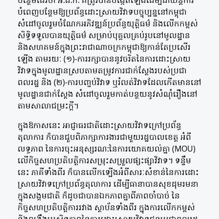
បន្ថែមដែរថា អ.ដ.ក. គឺត្រូវបានបង្កើតឡើងដើម្បីជាយន្តការ
បំពេញបន្ថែមឱ្យប្រព័ន្ធដោះស្រាយវិវាទបច្ចុប្បន្ននៅកម្ពុជា
សំដៅចូលរួមចំណែកអភិវឌ្ឍន៍ប្រព័ន្ធយុត្តិធម៌ និងលើកកម្ពស់
សិទ្ធិទទួលបានយុត្តិធម៌ សម្រាប់បុគ្គលគ្រប់រូបនៅមូលដ្ឋាន
និងសហគមន៍ក្នុងព្រះរាជាណាចក្រកម្ពុជាឱ្យកាន់តែប្រសើរ
ឡើង តាមរយៈ (១)-ការរក្សាបាននូវចរិតនៃការដោះស្រាយ
វិវាទក្នុងមូលដ្ឋានស្របតាមតម្រូវការជាក់ស្តែងរបស់ប្រជា
ពលរដ្ឋ និង (២)-ការបញ្ចប់វិវាទ ឬរំលត់វិវាទដែលកើតមាននៅ
មូលដ្ឋានជាក់ស្តែង សំដៅចូលរួមកាត់បន្ថយនូវសំណុំរឿងនៅ
តាមសាលាជម្រះក្តី។
ក្នុងឱកាសនេះ អាជ្ញាធរជាតិដោះស្រាយវិវាទក្រៅប្រព័ន្ធ
តុលាការ ក៏បានជួបពិភាក្សាការងារជាមួយរដ្ឋបាលខេត្ត អំពី
លទ្ធភាព នៃការចុះអនុស្សរណ:នៃការយោគយល់គ្នា (MOU)
លើកិច្ចសហប្រតិបត្តិការសម្រុះសម្រួលផ្សះផ្សាវិវាទ។ ទន្ទឹម
នេះ ភាគីទាំងពីរ ក៏បានលើកទ្បើងអំពីសារៈសំខាន់នៃការដោះ
ស្រាយវិវាទក្រៅប្រព័ន្ធតុលាការ ដើម្បីធានាបានសុខដុមរមនា
ក្នុងសង្គមជាតិ ក៏ដូចជាបានឯកភាពគ្នាពីភាពចាំបាច់ នៃ
កិច្ចសហប្រតិបត្តិការរវាង ស្ថាប័នទាំងពីរ ក្នុងការលើកកម្ពស់