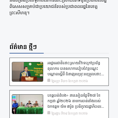
និងពង្រឹងប្រសិទ្ធភាពនៃការដោះស្រាយវិវាទជូនប្រជាពលរដ្ឋ
ពិសេសសម្រាប់ជាប្រយោជន៍របស់ប្រជាពលរដ្ឋនៃខេត្ត
ព្រះសីហនុ។
ព័ត៌មាន ថ្មីៗ
អាជ្ញាធរជាតិដោះស្រាយវិវាទក្រៅប្រព័ន្ធ
តុលាការ បានសហការរៀបចំវគ្គបណ្តុះ
បណ្តាលស្តីពី ជំនាញសម្រុះសម្រួលដោះ
ស្រាយវិវាទ វគ្គ២ ជូនដល់និយ័តករសន្តិសុខ
ថ្ងៃសុក្រ ទី៣១ ខែកក្កដា ២០២៦
សង្គម ដែលមានរយៈពេល ៣ ថ្ងៃ។
ខេត្តបាត់ដំបង÷ នារសៀលថ្ងៃទី២៧ ខែ
កក្កដា ឆ្នាំ២០២៦ តាមការចាត់តាំងរបស់
ឯកឧត្តម យ៉ម ផារ៉ូត ប្រតិភូរាជរដ្ឋាភិបាល
និងជាអគ្គលេខាធិការនៃ អ.ដ.ក., ឯកឧត្តម
ថ្ងៃអង្គារ ទី២៨ ខែកក្កដា ២០២៦
សុខ បូរ៉ា អគ្គលេខាធិការរងនៃ អ.ដ.ក. បាន