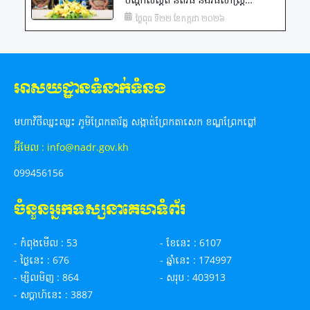
សម្រុះសម្រួលផ្សះផ្សាវិវាទក្រៅប្រព័ន្ធ
ថ្ងៃពុធ ទី២២ ខែកក្កដា ២០២៦
តុលាការ ជូនដល់មន្ត្រីរដ្ឋបាលរាជធានីភ្នំពេញ
អាសយដ្ឋានទំនាក់ទំនង
មហាវិថីឈ្នះឈ្នះ ភូមិព្រែកតារ័ត្ន សង្កាត់ព្រែកតាសេក ខណ្ឌព្រែកព្នៅ
អ៊ីមែល : info@nadr.gov.kh
099456156
ចំនួនអ្នកទស្សនាគេហទំព័រ
- កំពុងមើល : 53
- ខែ​នេះ : 6107
- ថ្ងៃនេះ : 676
- ឆ្នាំនេះ : 174997
- ម្សិលមិញ : 864
- សរុប : 403913
- ស​ប្តា​ហ៍​នេះ : 3887